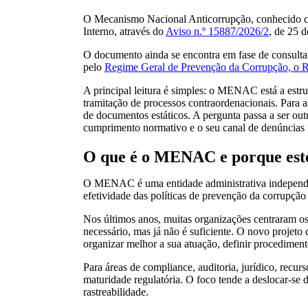
O Mecanismo Nacional Anticorrupção, conhecido 
Interno, através do
Aviso n.º 15887/2026/2
, de 25 
O documento ainda se encontra em fase de consulta 
pelo
Regime Geral de Prevenção da Corrupção, o
A principal leitura é simples: o MENAC está a estru
tramitação de processos contraordenacionais. Para a
de documentos estáticos. A pergunta passa a ser ou
cumprimento normativo e o seu canal de denúncias 
O que é o MENAC e porque este 
O MENAC é uma entidade administrativa independent
efetividade das políticas de prevenção da corrupção
Nos últimos anos, muitas organizações centraram os s
necessário, mas já não é suficiente. O novo proje
organizar melhor a sua atuação, definir procedimento
Para áreas de compliance, auditoria, jurídico, recu
maturidade regulatória. O foco tende a deslocar-se d
rastreabilidade.