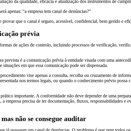
ão da qualidade, eficácia e atualização dos instrumentos de cumpr
 será apenas: “a empresa tem canal de denúncias?”
provar que o canal é seguro, acessível, confidencial, bem gerido e efi
icação prévia
ormas de ações de controlo, incluindo processos de verificação, verific
egra prevista é a comunicação prévia à entidade visada com uma antece
ite situações em que essa comunicação pode ser dispensada.
 procedimento vise apenas a consulta, recolha ou cruzamento de infor
presentada nos termos legais, ou quando o conhecimento prévio possa 
 prático importante. A conformidade não deve depender de uma prepara
a empresa precisa de ter documentação, fluxos, responsabilidades e ev
, mas não se consegue auditar
que já possuem um canal de denúncias. O problema é que nem todos os 