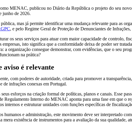
como MENAC, publicou no Diário da República o projeto do seu nov
de junho de 2026.
pública, mas já permite identificar uma mudança relevante para as org
 RGPC
, e pelo Regime Geral de Proteção de Denunciantes de Infrações
turar os seus serviços para atuar com maior capacidade de controlo, fisc
s empresas, isto significa que a conformidade deixa de poder ser trat
tra: a organização consegue demonstrar, com evidências, que o seu pro
funcionam na prática?
aviso é relevante
e, com poderes de autoridade, criada para promover a transparência, 
 e de infrações conexas em Portugal.
eus esforços na criação formal de políticas, planos e canais. Esse pass
to de Regulamento Interno do MENAC aponta para uma fase em que o re
s internos e estruturar unidades com funções específicas de fiscalizaçã
rsos humanos e administração, este movimento deve ser interpretado com
a mera existência de instrumentos para a avaliação da sua qualidade, atu