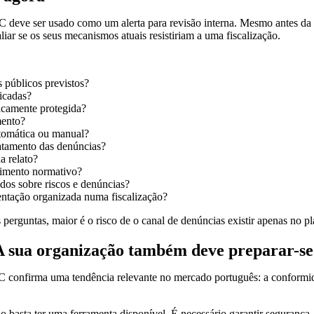
eve ser usado como um alerta para revisão interna. Mesmo antes da 
ar se os seus mecanismos atuais resistiriam a uma fiscalização.
s públicos previstos?
icadas?
icamente protegida?
mento?
utomática ou manual?
ratamento das denúncias?
a relato?
rimento normativo?
dos sobre riscos e denúncias?
ntação organizada numa fiscalização?
 perguntas, maior é o risco de o canal de denúncias existir apenas no p
 sua organização também deve preparar-se
confirma uma tendência relevante no mercado português: a conformid
o basta ter uma ferramenta disponível. É necessário garantir segurança,