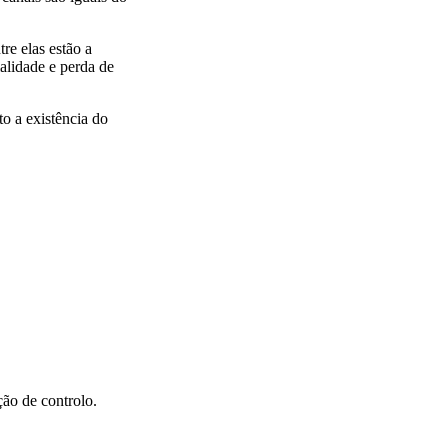
re elas estão a
ialidade e perda de
o a existência do
ão de controlo.