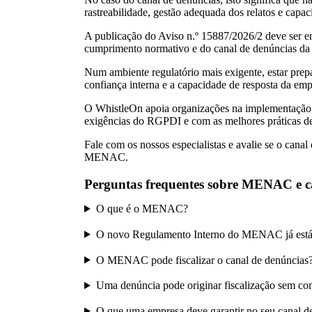
rastreabilidade, gestão adequada dos relatos e cap
A publicação do Aviso n.º 15887/2026/2 deve ser e
cumprimento normativo e do canal de denúncias da
Num ambiente regulatório mais exigente, estar prep
confiança interna e a capacidade de resposta da emp
O WhistleOn apoia organizações na implementação e
exigências do RGPDI e com as melhores práticas d
Fale com os nossos especialistas e avalie se o cana
MENAC.
Perguntas frequentes sobre MENAC e c
O que é o MENAC?
O novo Regulamento Interno do MENAC já está
O MENAC pode fiscalizar o canal de denúncias
Uma denúncia pode originar fiscalização sem co
O que uma empresa deve garantir no seu canal d