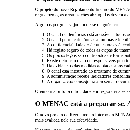
O projeto do novo Regulamento Interno do MENAC d
regulamento, as organizações abrangidas devem avali
Algumas perguntas ajudam nesse diagnóstico:
O canal de denúncias está acessível a todos o
O canal permite denúncias anónimas e identif
A confidencialidade do denunciante está tecn
Há registo seguro de todas as etapas de trata
Os prazos legais são controlados de forma a
Existe definição clara de responsáveis pelo t
Há evidências das medidas adotadas após cad
O canal está integrado ao programa de cump
A administração recebe indicadores consolida
A organização conseguiria apresentar docume
Quanto maior for a dificuldade em responder a estas
O MENAC está a preparar-se. A
O novo projeto de Regulamento Interno do MENAC 
mais avaliada pela sua efetividade.
No caso do canal de denúncias, isto significa que nã