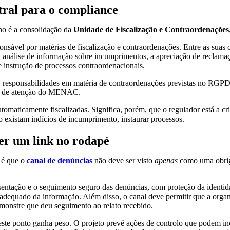
tral para o compliance
no é a consolidação da
Unidade de Fiscalização e Contraordenações
sável por matérias de fiscalização e contraordenações. Entre as suas 
 análise de informação sobre incumprimentos, a apreciação de reclamaç
 instrução de processos contraordenacionais.
IC responsabilidades em matéria de contraordenações previstas no RGPDI
eto de atenção do MENAC.
utomaticamente fiscalizadas. Significa, porém, que o regulador está a cr
 existam indícios de incumprimento, instaurar processos.
ter um link no rodapé
 é que o
canal de denúncias
não deve ser visto
apenas
como uma obri
entação e o seguimento seguro das denúncias, com proteção da identid
o adequado da informação. Além disso, o canal deve permitir que a or
emonstre que deu seguimento ao relato recebido.
 este ponto ganha peso. O projeto prevê ações de controlo que podem inc