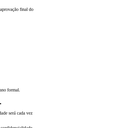
aprovação final do
lano formal.
.
ade será cada vez
 confidencialidade,