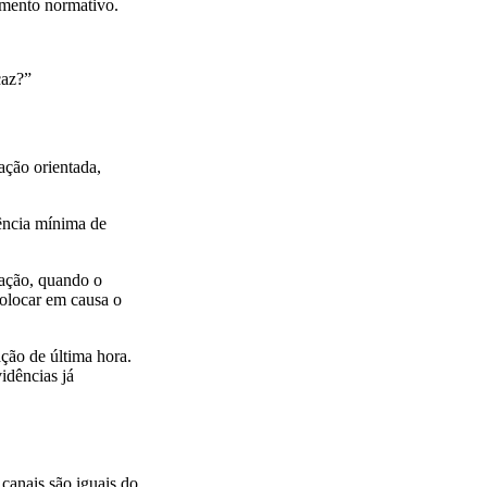
imento normativo.
caz?”
ação orientada,
dência mínima de
mação, quando o
colocar em causa o
ção de última hora.
idências já
canais são iguais do