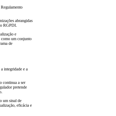
o Regulamento
anizações abrangidas
, o RGPDI.
alização e
ada como um conjunto
grama de
a integridade e a
o continua a ser
gulador pretende
o.
o um sinal de
alização, eficácia e