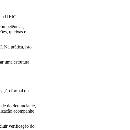
, a
UFIC
.
competências,
ões, queixas e
. Na prática, isto
iar uma estrutura
gação formal ou
ade do denunciante,
ganização acompanhe
luir verificação do