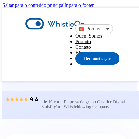
Saltar para o conteúdo principal
Ir para o footer
Portugal
Quem Somos
Produto
Contato
Blog
Contato
Demonstração
Início
Contato
de 10 em
Empresa do grupo Ouvidor Digital
satisfação
Whistleblowing Company