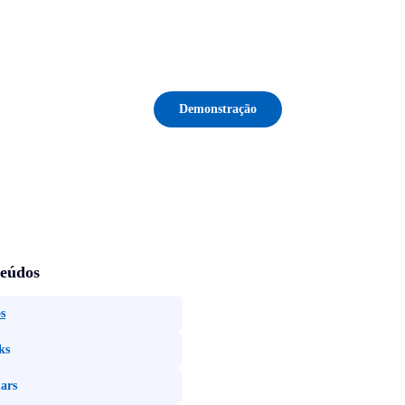
Demonstração
eúdos
s
ks
ars