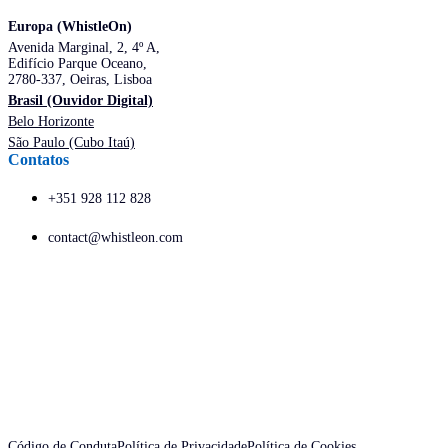
Europa (WhistleOn)
Avenida Marginal, 2, 4º A,
Edifício Parque Oceano,
2780-337, Oeiras, Lisboa
Brasil (Ouvidor Digital)
Belo Horizonte
São Paulo (Cubo Itaú)
Contatos
+351 928 112 828
contact@whistleon.com
Código de Conduta
Política de Privacidade
Política de Cookies