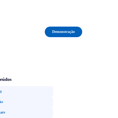
Demonstração
eúdos
s
ks
ars