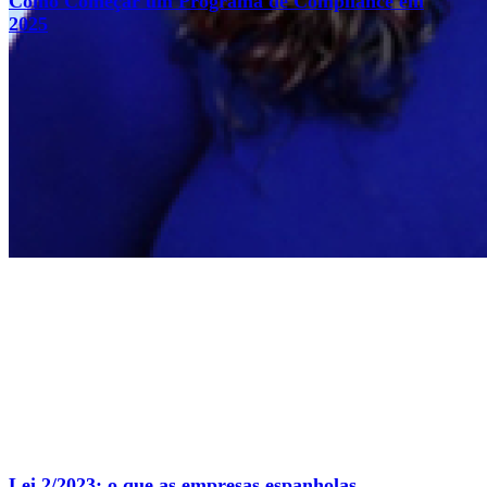
Como Começar um Programa de Compliance em
2025
Lei 2/2023: o que as empresas espanholas