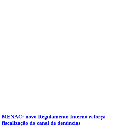
MENAC: novo Regulamento Interno reforça
fiscalização do canal de denúncias