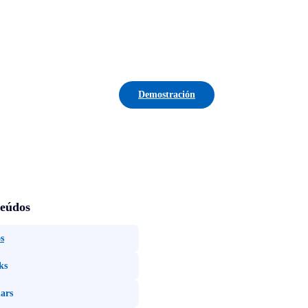
Demostración
eúdos
s
ks
ars