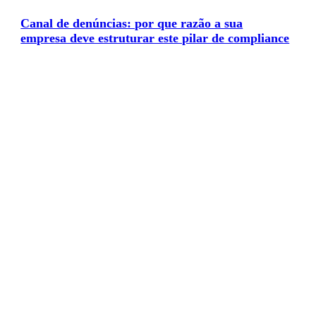
Canal de denúncias: por que razão a sua
empresa deve estruturar este pilar de compliance