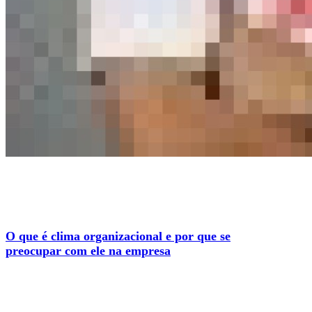
O que é clima organizacional e por que se
preocupar com ele na empresa