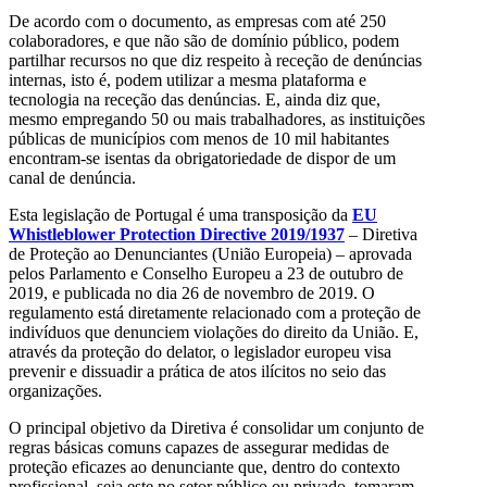
De acordo com o documento, as empresas com até 250
colaboradores, e que não são de domínio público, podem
partilhar recursos no que diz respeito à receção de denúncias
internas, isto é, podem utilizar a mesma plataforma e
tecnologia na receção das denúncias. E, ainda diz que,
mesmo empregando 50 ou mais trabalhadores, as instituições
públicas de municípios com menos de 10 mil habitantes
encontram-se isentas da obrigatoriedade de dispor de um
canal de denúncia.
Esta legislação de Portugal é uma transposição da
EU
Whistleblower Protection Directive 2019/1937
– Diretiva
de Proteção ao Denunciantes (União Europeia) – aprovada
pelos Parlamento e Conselho Europeu a 23 de outubro de
2019, e publicada no dia 26 de novembro de 2019. O
regulamento está diretamente relacionado com a proteção de
indivíduos que denunciem violações do direito da União. E,
através da proteção do delator, o legislador europeu visa
prevenir e dissuadir a prática de atos ilícitos no seio das
organizações.
O principal objetivo da Diretiva é consolidar um conjunto de
regras básicas comuns capazes de assegurar medidas de
proteção eficazes ao denunciante que, dentro do contexto
profissional, seja este no setor público ou privado, tomaram