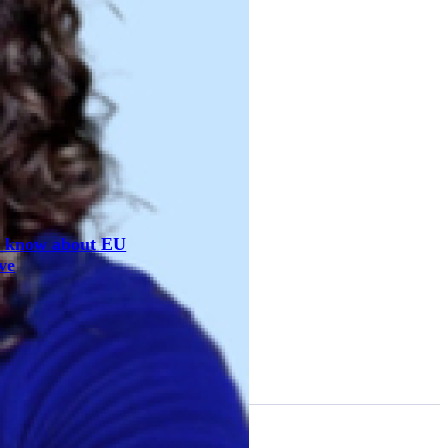
o know about EU
ve