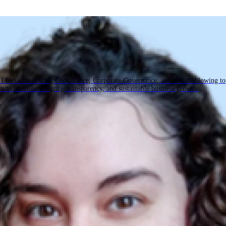
I focus on making Compliance, Corporate Governance, and Whistleblowing top
 to promote integrity, transparency, and sustainable business growth.