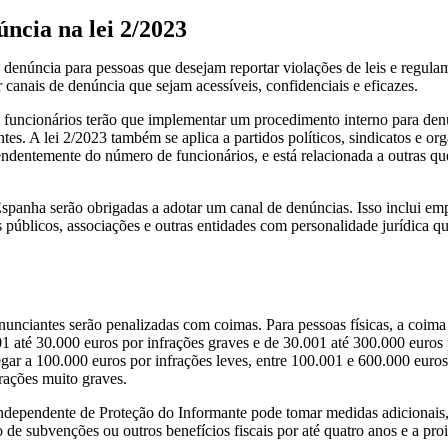
ncia na lei 2/2023
denúncia para pessoas que desejam reportar violações de leis e regula
canais de denúncia que sejam acessíveis, confidenciais e eficazes.
 funcionários terão que implementar um procedimento interno para de
es. A lei 2/2023 também se aplica a partidos políticos, sindicatos e or
ndentemente do número de funcionários, e está relacionada a outras qu
spanha serão obrigadas a adotar um canal de denúncias. Isso inclui emp
os públicos, associações e outras entidades com personalidade jurídica
nunciantes serão penalizadas com coimas. Para pessoas físicas, a coima
01 até 30.000 euros por infrações graves e de 30.001 até 300.000 euros
gar a 100.000 euros por infrações leves, entre 100.001 e 600.000 euros
rações muito graves.
Independente de Proteção do Informante pode tomar medidas adicionais
de subvenções ou outros benefícios fiscais por até quatro anos e a proi