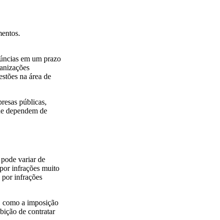
mentos.
núncias em um prazo
ganizações
estões na área de
resas públicas,
 que dependem de
 pode variar de
 por infrações muito
 por infrações
, como a imposição
bição de contratar