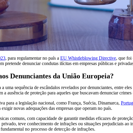
023
, para regulamentar no país a
EU Whistleblowing Directive
, que fo
m pretende denunciar condutas ilícitas em empresas públicas e privadas
 aos Denunciantes da União Europeia?
 a uma sequência de escândalos revelados por denunciantes, entre ele
m a ausência de proteção para aqueles que buscavam denunciar crimes 
tiva para a legislação nacional, como França, Suécia, Dinamarca,
Portug
 exigir novas adequações das empresas que operam no país.
ásicas comuns, com capacidade de garantir medidas eficazes de proteçã
u privado, teve conhecimento de infrações ou situações prejudiciais ao i
fundamental no processo de detecção de infrações.