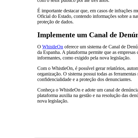
com o setor público por até três anos.
É importante destacar que, em casos de infrações m
Oficial do Estado, contendo informações sobre a natu
proteção de dados.
Implemente um Canal de Denún
O
WhistleOn
oferece um sistema de Canal de Denún
da Espanha. A plataforma permite que as empresas c
informantes, como exigido pela nova legislação.
Com o WhistleOn, é possível gerar relatórios, autom
organização. O sistema possui todas as ferramentas
confidencialidade e a proteção dos denunciantes.
Conheça o WhistleOn e adote um canal de denúncias e
plataforma auxilia na gestão e na resolução das den
nova legislação.