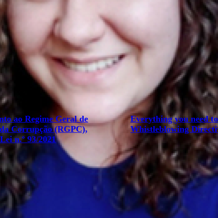
to ao Regime Geral de
Everything you need t
 da Corrupção (RGPC),
Whistleblowing Directi
ei n.º 93/2021