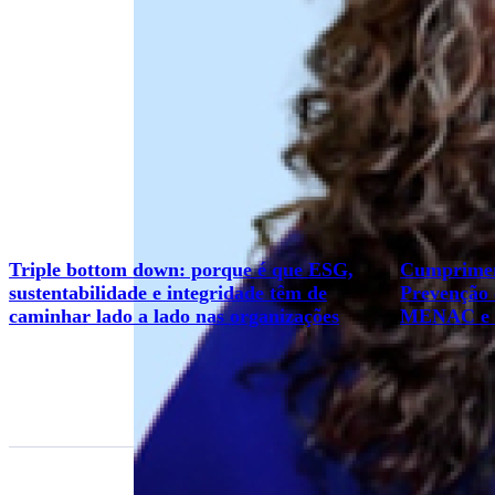
Triple bottom down: porque é que ESG,
Cumprimen
sustentabilidade e integridade têm de
Prevenção
caminhar lado a lado nas organizações
MENAC e L