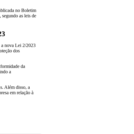
ublicada no Boletim
, segundo as leis de
23
 a nova Lei 2/2023
roteção dos
onformidade da
indo a
s. Além disso, a
presa em relação à